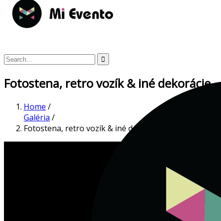
Fotostena, retro vozík & iné dekorácie
Home
/
Galéria
/
Fotostena, retro vozík & iné dekorácie